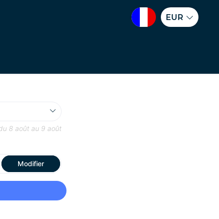
EUR
 du
8 août
au
9 août
Modifier