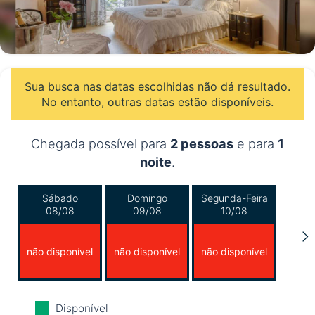
Sua busca nas datas escolhidas não dá resultado.
No entanto, outras datas estão disponíveis.
Chegada possível para
2 pessoas
e para
1
noite
.
Sábado
Domingo
Segunda-Feira
08/08
09/08
10/08
não disponível
não disponível
não disponível
Terça-Feira
Quarta-Feira
Quinta-Feira
Disponível
11/08
12/08
13/08