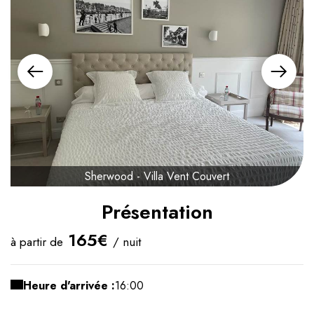
Sherwood - Villa Vent Couvert
Présentation
165€
à partir de
/ nuit
Heure d'arrivée :
16:00
Heure de départ :
11:00
Capacité maximum :
2