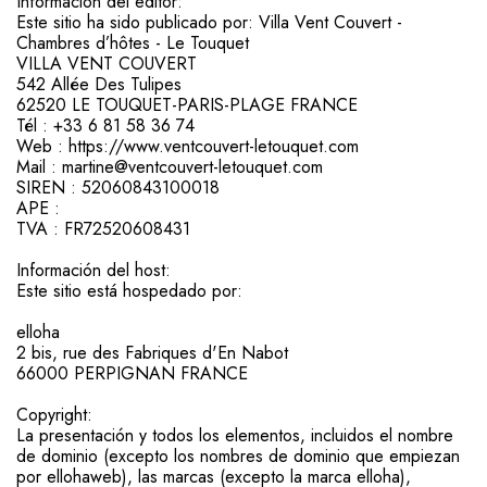
Información del editor:
Este sitio ha sido publicado por: Villa Vent Couvert -
Chambres d’hôtes - Le Touquet
VILLA VENT COUVERT
542 Allée Des Tulipes
62520 LE TOUQUET-PARIS-PLAGE FRANCE
Tél : +33 6 81 58 36 74
Web : https://www.ventcouvert-letouquet.com
Mail : martine@ventcouvert-letouquet.com
SIREN : 52060843100018
APE :
TVA : FR72520608431
Información del host:
Este sitio está hospedado por:
elloha
2 bis, rue des Fabriques d'En Nabot
66000 PERPIGNAN FRANCE
Copyright:
La presentación y todos los elementos, incluidos el nombre
de dominio (excepto los nombres de dominio que empiezan
por ellohaweb), las marcas (excepto la marca elloha),